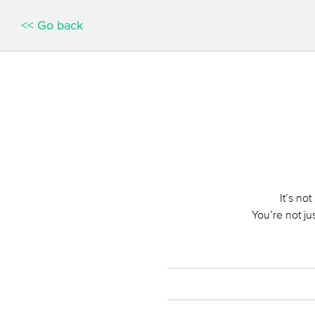
<< Go back
It’s no
You’re not ju