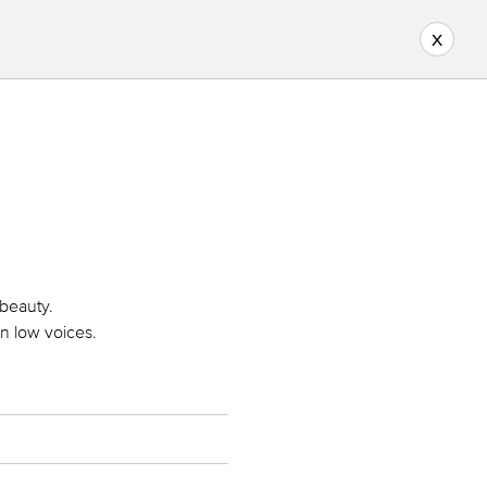
x
 beauty.
in low voices.