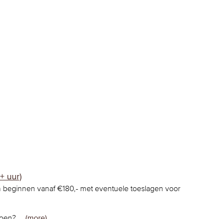
+ uur)
beginnen vanaf €180,- met eventuele toeslagen voor
doen? …
(more)